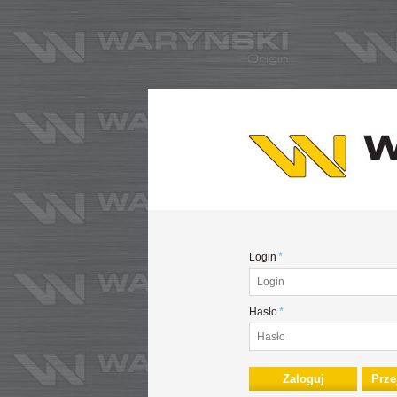
*
Login
*
Hasło